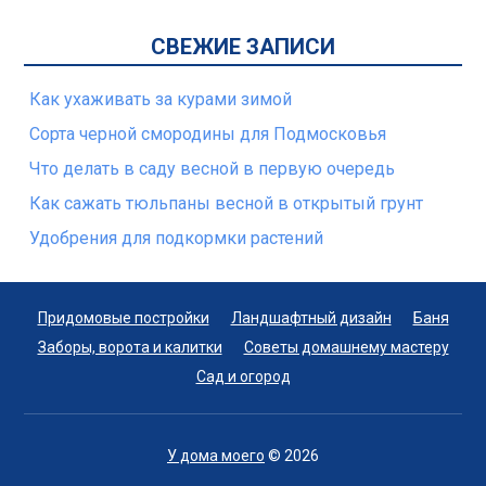
СВЕЖИЕ ЗАПИСИ
Как ухаживать за курами зимой
Сорта черной смородины для Подмосковья
Что делать в саду весной в первую очередь
Как сажать тюльпаны весной в открытый грунт
Удобрения для подкормки растений
Придомовые постройки
Ландшафтный дизайн
Баня
Заборы, ворота и калитки
Советы домашнему мастеру
Сад и огород
У дома моего
© 2026